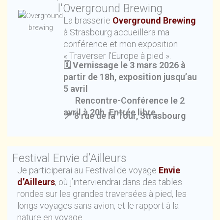
l'Overground Brewing
La brasserie
Overground Brewing
à Strasbourg accueillera ma
conférence et mon exposition
« Traverser l’Europe à pied ».
🗓️ Vernissage le 3
mars 2026 à
partir de 18h, exposition jusqu’au
5 avril
Rencontre-Conférence le 2
avril à 20h. Entrée libre.
📍 8 rue de la Tour, Strasbourg
Festival Envie d’Ailleurs
Je participerai au Festival de voyage
Envie
d’Ailleurs
, où j’interviendrai dans des tables
rondes sur les grandes traversées à pied, les
longs voyages sans avion, et le rapport à la
nature en voyage.