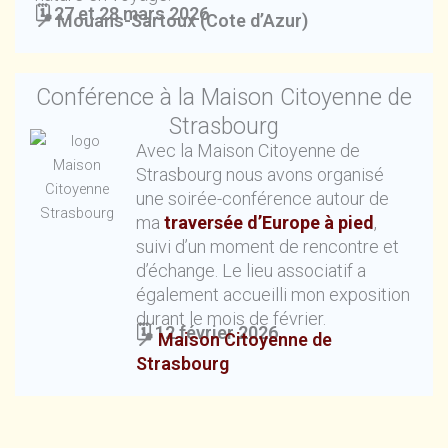
🗓️
27 et 28 mars 2026
📍 Mouans-Sartoux (Cote d’Azur)
Conférence à la Maison Citoyenne de
Strasbourg
Avec la Maison Citoyenne de
Strasbourg nous avons organisé
une soirée-conférence autour de
ma
traversée d’Europe à pied
,
suivi d’un moment de rencontre et
d’échange. Le lieu associatif a
également accueilli mon exposition
durant le mois de février.
🗓️
12 février 2026
📍
Maison Citoyenne de
Strasbourg