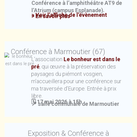
Conférence à l’amphithéâtre AT9 de
l’Atrium (campus Esplanade).
> Voir l’affiche de l’évènement
> En savoir plus
Conférence à Marmoutier (67)
L’association
Le bonheur est dans le
pré
, qui œuvre à la préservation des
paysages du piémont vosgien,
m’accueillera pour une conférence sur
ma traversée d’Europe. Entrée à prix
libre.
🗓️ 17 mai 2026 à 15h
📍 salle communale de Marmoutier
Exposition & Conférence à