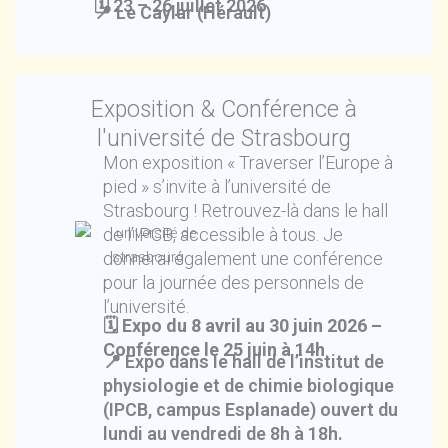
🗓️
23 – 26 juillet 2026
📍 Le Caylar (Hérault)
Exposition & Conférence à
l'université de Strasbourg
Mon exposition « Traverser l’Europe à
pied » s’invite à l’université de
Strasbourg ! Retrouvez-là dans le hall
de l’IPCB, accessible à tous. Je
donnerai également une conférence
pour la journée des personnels de
l’université.
🗓️ Expo du 8 avril au 30 juin 2026 –
Conférence le 25 juin à 14h
📍 Expo dans le hall de l’institut de
physiologie et de chimie biologique
(IPCB, campus Esplanade) ouvert du
lundi au vendredi de 8h à 18h.