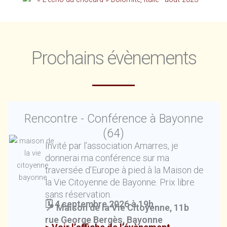
Prochains évènements
Rencontre - Conférence à Bayonne
(64)
Invité par l’association Amarres, je
donnerai ma conférence sur ma
traversée d’Europe à pied à la Maison de
la Vie Citoyenne de Bayonne. Prix libre
sans réservation.
🗓️
4 septembre 2026 à 19h
📍 Maison de la Vie Citoyenne, 11b
rue George Bergès, Bayonne