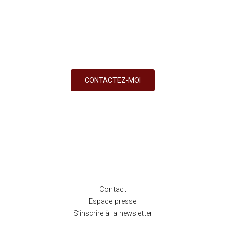
Vous souhaitez en savoir plus sur mon
aventure,
mes services ou mes accompagnements ?
Je suis à votre écoute.
CONTACTEZ-MOI
Contact
Espace presse
S’inscrire à la newsletter